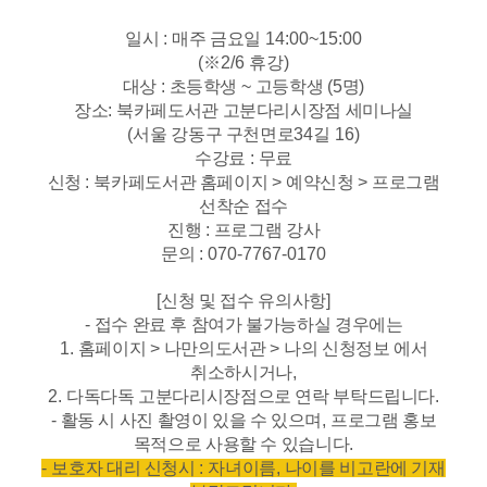
일시
:
매주 금요일
14:00~15:00
(※2/6 휴강)
대상
:
초등학생
~
고등학생
(5
명
)
장소
:
북카페도서관 고분다리시장점 세미나실
(
서울 강동구 구천면로
34
길
16)
수강료
:
무료
신청
:
북카페도서관 홈페이지
>
예약신청
>
프로그램
선착순 접수
진행
:
프로그램 강사
문의
: 070-7767-0170
[
신청 및 접수 유의사항
]
-
접수 완료 후 참여가 불가능하실 경우에는
1.
홈페이지
>
나만의도서관
>
나의 신청정보 에서
취소하시거나
,
2.
다독다독 고분다리시장점으로 연락 부탁드립니다
.
-
활동 시 사진 촬영이 있을 수 있으며
,
프로그램 홍보
목적으로 사용할 수 있습니다
.
-
보호자 대리 신청시
:
자녀이름
,
나이를 비고란에 기재